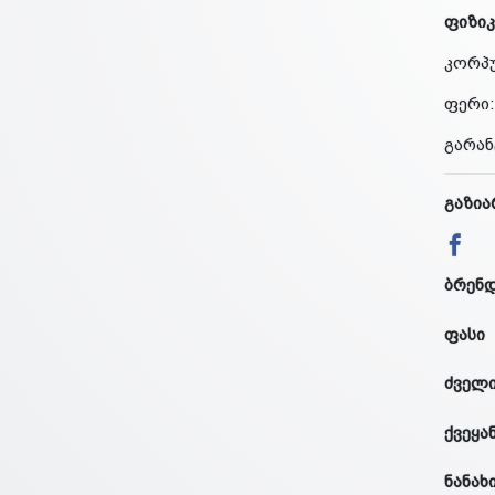
ფიზიკ
კორპუ
ფერი:
გარან
გაზია
ბრენ
ფასი
ძველი
ქვეყა
ნანახ