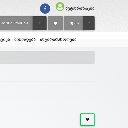
ავტორიზაცია
TOGGLE DROPDOWN
TOGGLE DROPDOWN
ᲙᲐᲢᲔᲒᲝᲠᲘᲔᲑᲘ
(0)
ტიკა
მიწოდება
ანგარიშსწორება