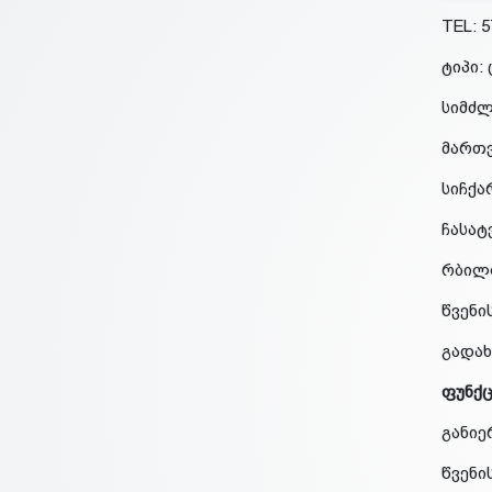
TEL: 5
ტიპი:
სიმძლ
მართვ
სიჩქა
ჩასატ
რბილო
წვენი
გადახ
ფუნქც
განიე
წვენი