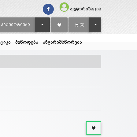
ავტორიზაცია
TOGGLE DROPDOWN
TOGGLE DROPDOWN
ᲙᲐᲢᲔᲒᲝᲠᲘᲔᲑᲘ
(0)
ტიკა
მიწოდება
ანგარიშსწორება