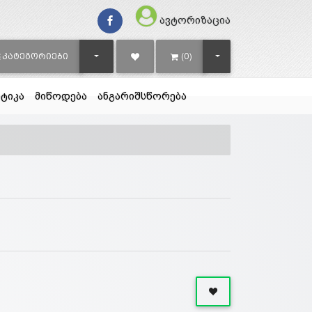
ავტორიზაცია
TOGGLE DROPDOWN
TOGGLE DROPDOWN
ᲙᲐᲢᲔᲒᲝᲠᲘᲔᲑᲘ
(0)
ტიკა
მიწოდება
ანგარიშსწორება