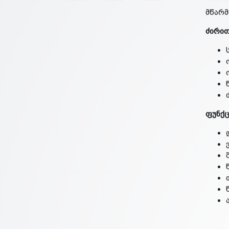
მწარმ
ძირით
ფუნქც