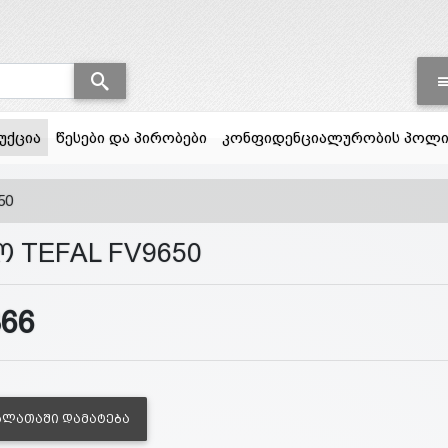
(current)
უქცია
წესები და პირობები
კონფიდენციალურობის პოლი
50
ო TEFAL FV9650
366
ᲐᲚᲐᲗᲐᲨᲘ ᲓᲐᲛᲐᲢᲔᲑᲐ