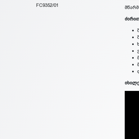
მწარ
ძირით
იხილ