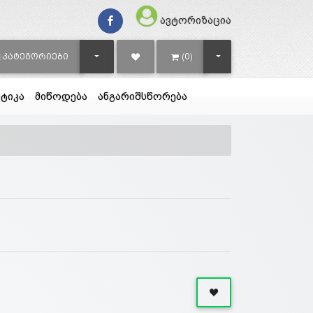
ავტორიზაცია
TOGGLE DROPDOWN
TOGGLE DROPDOWN
ᲙᲐᲢᲔᲒᲝᲠᲘᲔᲑᲘ
(0)
ტიკა
მიწოდება
ანგარიშსწორება