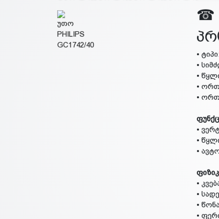
☎ 
პრ
• ტიპ
• სიმ
• წყლ
• ორთ
• ორთ
ფუნქც
• ვე
• წყლ
• ავტ
ფიზიკ
• კვებ
• სადე
• წონა
• ფერ