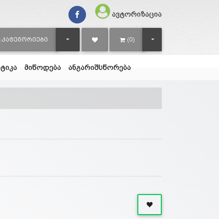
ავტორიზაცია
TOGGLE DROPDOWN
TOGGLE DROPDOWN
ᲙᲐᲢᲔᲒᲝᲠᲘᲔᲑᲘ
(0)
ტიკა
მიწოდება
ანგარიშსწორება