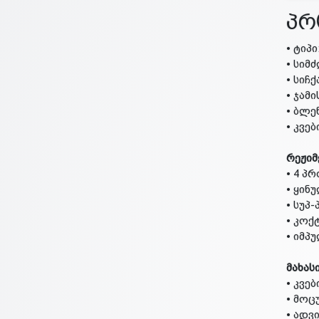
პრ
• ტიპ
• სიმ
• სიჩ
• ჯამ
• ბლე
• კვებ
რეჟიმ
• 4 პ
• ყინ
• სუპ
• კოქ
• იმპ
მახას
• კვე
• მოც
• ადვ