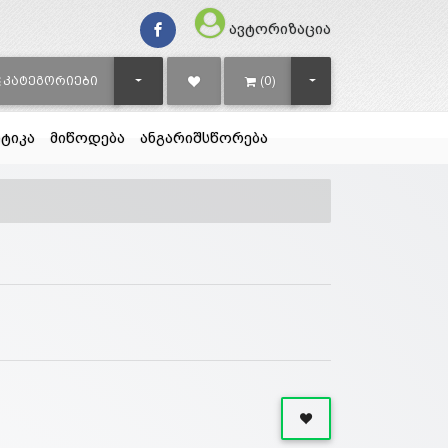
ავტორიზაცია
TOGGLE DROPDOWN
TOGGLE DROPDOWN
ᲙᲐᲢᲔᲒᲝᲠᲘᲔᲑᲘ
(0)
ტიკა
მიწოდება
ანგარიშსწორება