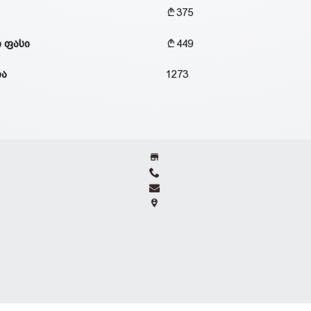
375
 ფასი
449
ია
1273