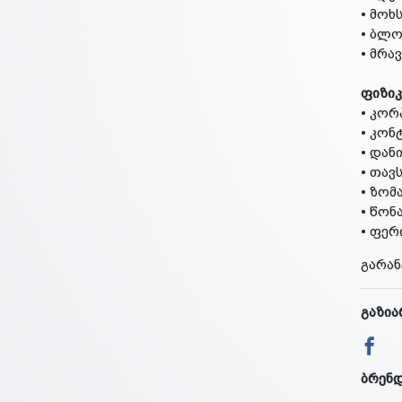
• მოხ
• ბლო
• მრა
ფიზიკ
• კორ
• კონ
• დან
• თავ
• ზომა
• წონა
• ფერ
გარან
გაზია
ბრენ