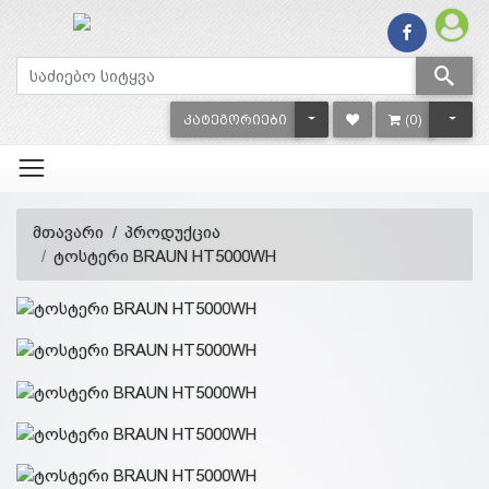
TOGGLE DROPDOWN
TOGG
ᲙᲐᲢᲔᲒᲝᲠᲘᲔᲑᲘ
(0)
მთავარი
პროდუქცია
ტოსტერი BRAUN HT5000WH