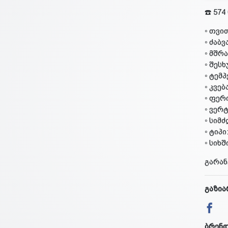
☎️ 574
◦ თვი
◦ ძაბვ
◦ მშრ
◦ შესხ
◦ ტემ
◦ კვებ
◦ ფერ
◦ ვე
◦ სიმ
◦ ტიპ
◦ სიხშ
გარან
გაზია
ბრენ