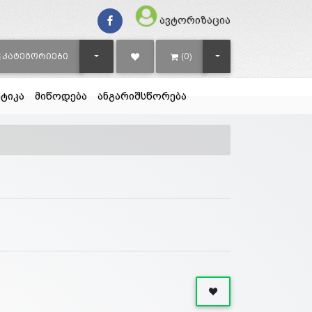
ავტორიზაცია
TOGGLE DROPDOWN
TOGGLE DROPDOWN
ᲙᲐᲢᲔᲒᲝᲠᲘᲔᲑᲘ
(0)
ტიკა
მიწოდება
ანგარიშსწორება