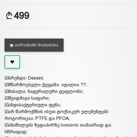
499
ᲙᲐᲚᲐᲗᲐᲨᲘ ᲓᲐᲛᲐᲢᲔᲑᲐ
☑️ბრენდი: Dessini;
☑️მწარმოებელი ქვეყანა: იტალია ??;
☑️მასალა: ნატურალური ტეფლონი;
☑️შვიდმაგი საფარი;
☑️ანტიბაქტერიული ფენა;
☑️არ წარმოქმნის ისეთ ტოქსიკურ ელემენტებს
როგორიცაა: PTFE და PFOA;
☑️ანაწილებს ზედაპირზე სითბოს თანაბრად და
სწრაფად;